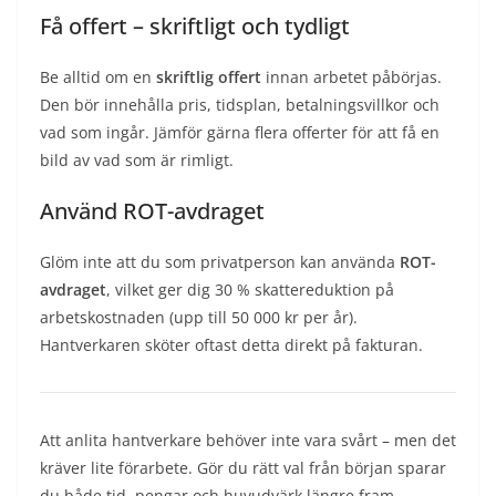
Få offert – skriftligt och tydligt
Be alltid om en
skriftlig offert
innan arbetet påbörjas.
Den bör innehålla pris, tidsplan, betalningsvillkor och
vad som ingår. Jämför gärna flera offerter för att få en
bild av vad som är rimligt.
Använd ROT-avdraget
Glöm inte att du som privatperson kan använda
ROT-
avdraget
, vilket ger dig 30 % skattereduktion på
arbetskostnaden (upp till 50 000 kr per år).
Hantverkaren sköter oftast detta direkt på fakturan.
Att anlita hantverkare behöver inte vara svårt – men det
kräver lite förarbete. Gör du rätt val från början sparar
du både tid, pengar och huvudvärk längre fram.