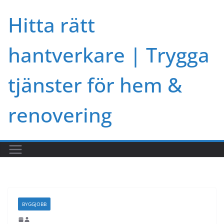
Skip
Hitta rätt
to
content
hantverkare | Trygga
tjänster för hem &
renovering
BYGGJOBB