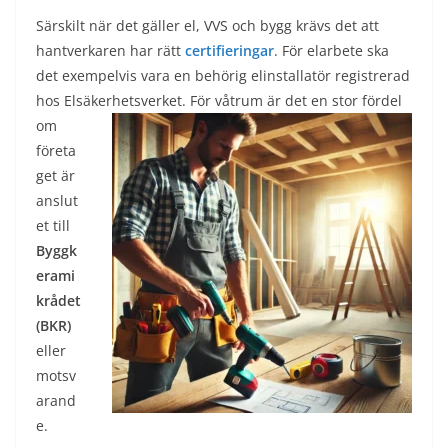
Särskilt när det gäller el, VVS och bygg krävs det att
hantverkaren har rätt
certifieringar
. För elarbete ska
det exempelvis vara en behörig elinstallatör registrerad
hos Elsäkerhets
verket. För våtrum är det en stor fördel
om
företa
get är
anslut
et till
Byggk
erami
krådet
(BKR)
eller
motsv
arand
e.